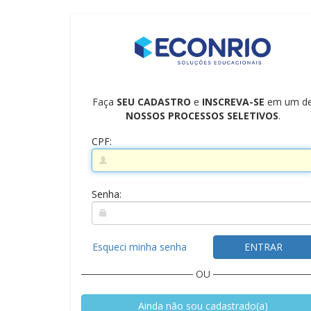
Faça
SEU CADASTRO
e
INSCREVA-SE
em um d
NOSSOS PROCESSOS SELETIVOS
.
CPF:
Senha:
Esqueci minha senha
ENTRAR
OU
Ainda não sou cadastrado(a)